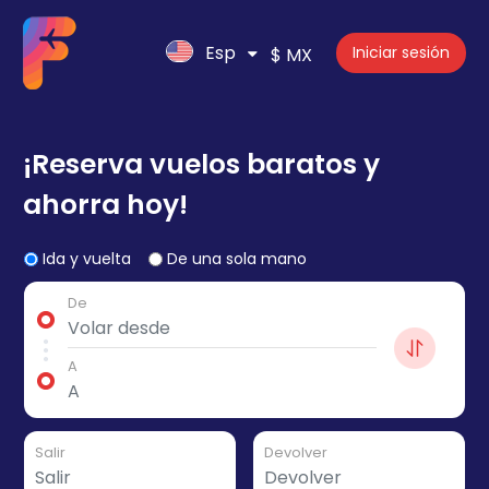
Esp
Iniciar sesión
$ MX
¡Reserva vuelos baratos y
ahorra hoy!
Ida y vuelta
De una sola mano
De
A
Salir
Devolver