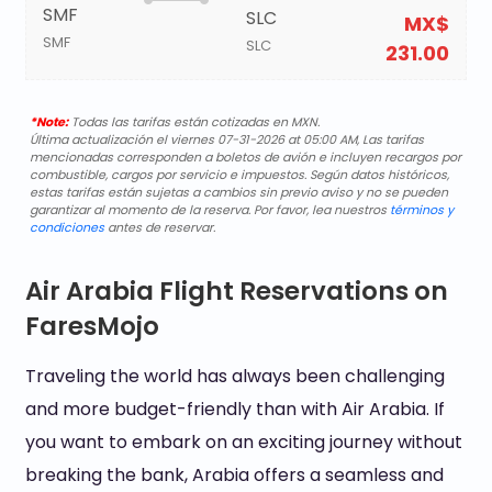
SMF
SLC
MX$
SMF
SLC
231.00
*Note:
Todas las tarifas están cotizadas en MXN.
Última actualización el viernes 07-31-2026 at 05:00 AM, Las tarifas
mencionadas corresponden a boletos de avión e incluyen recargos por
combustible, cargos por servicio e impuestos. Según datos históricos,
estas tarifas están sujetas a cambios sin previo aviso y no se pueden
garantizar al momento de la reserva. Por favor, lea nuestros
términos y
condiciones
antes de reservar.
Air Arabia Flight Reservations on
FaresMojo
Traveling the world has always been challenging
and more budget-friendly than with Air Arabia. If
you want to embark on an exciting journey without
breaking the bank, Arabia offers a seamless and