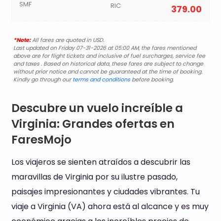
SMF
RIC
379.00
*Note:
All fares are quoted in USD.
Last updated on Friday 07-31-2026 at 05:00 AM, the fares mentioned
above are for flight tickets and inclusive of fuel surcharges, service fee
and taxes . Based on historical data, these fares are subject to change
without prior notice and cannot be guaranteed at the time of booking.
Kindly go through our
terms and conditions
before booking.
Descubre un vuelo increíble a
Virginia: Grandes ofertas en
FaresMojo
Los viajeros se sienten atraídos a descubrir las
maravillas de Virginia por su ilustre pasado,
paisajes impresionantes y ciudades vibrantes. Tu
viaje a Virginia (VA) ahora está al alcance y es muy